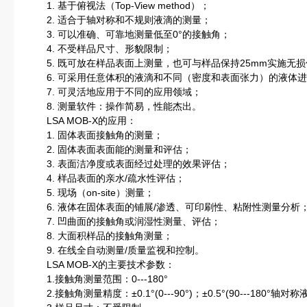
1. 基于俯视法（Top-View method）；
2. 适合于轴对称和不规则液滴的测量；
3. 可以准确、可靠地测量低至0°的接触角；
4. 不受样品尺寸、形貌限制；
5. 既可放在样品表面上测量，也可与样品保持25mm实施无损
6. 可采用任意体积的液滴和不同（密度和表面张力）的液体进
7. 可灵活地应用于不同的应用领域；
8. 测量软件：操作简易，性能杰出。
LSA MOB-X的应用：
1. 固体表面接触角的测量；
2. 固体表面表面能的测量和评估；
3. 表面洁净度或表面经过处理的效果评估；
4. 样品表面的亲水/疏水性评估；
5. 现场（on-site）测量；
6. 液体在固体表面的铺展/渗透、可印刷性、粘附性测量分析
7. 凹曲面的接触角或润湿性测量、评估；
8. 大面积样品的接触角测量；
9. 在线全自动测量/质量监视和控制。
LSA MOB-X的主要技术参数：
1.接触角测量范围：0---180°
2.接触角测量精度：±0.1°(0---90°)；±0.5°(90---180°轴对称