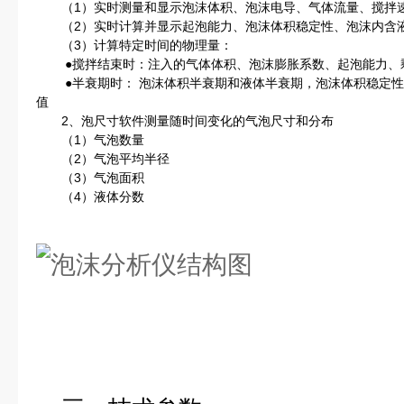
（1）实时测量和显示泡沫体积、泡沫电导、气体流量、搅拌速
（2）实时计算并显示起泡能力、泡沫体积稳定性、泡沫内含
（3）计算特定时间的物理量：
●搅拌结束时：注入的气体体积、泡沫膨胀系数、起泡能力、
●半衰期时： 泡沫体积半衰期和液体半衰期，泡沫体积稳定性和液体
值
2、泡尺寸软件测量随时间变化的气泡尺寸和分布
（1）气泡数量
（2）气泡平均半径
（3）气泡面积
（4）液体分数