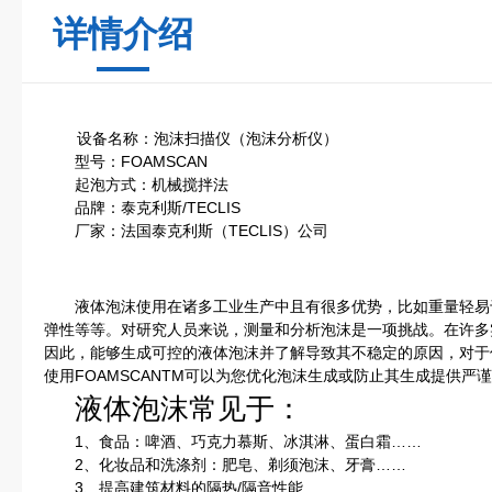
详情介绍
设备名称：泡沫扫描仪（泡沫分析仪）
型号：FOAMSCAN
起泡方式：机械搅拌法
品牌：泰克利斯/TECLIS
厂家：法国泰克利斯（TECLIS）公司
液体泡沫使用在诸多工业生产中且有很多优势，比如重量轻易
弹性等等。对研究人员来说，测量和分析泡沫是一项挑战。在许多
因此，能够生成可控的液体泡沫并了解导致其不稳定的原因，对于
使用FOAMSCANTM可以为您优化泡沫生成或防止其生成提供严
液体泡沫常见于：
1、食品：啤酒、巧克力慕斯、冰淇淋、蛋白霜……
2、化妆品和洗涤剂：肥皂、剃须泡沫、牙膏……
3、提高建筑材料的隔热/隔音性能