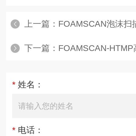
上一篇：
FOAMSCAN泡沫扫
下一篇：
FOAMSCAN-HT
*
姓名：
*
电话：