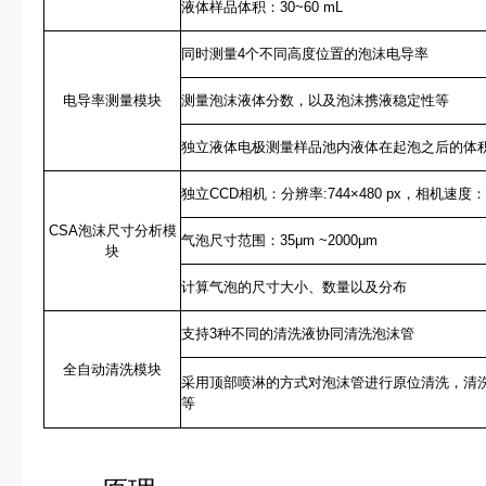
液体样品体积：30~60 mL
同时测量4个不同高度位置的泡沫电导率
电导率测量模块
测量泡沫液体分数，以及泡沫携液稳定性等
独立液体电极测量样品池内液体在起泡之后的体
独立CCD相机：分辨率:744×480 px，相机速度：76
CSA泡沫尺寸分析模
气泡尺寸范围：35μm ~2000μm
块
计算气泡的尺寸大小、数量以及分布
支持3种不同的清洗液协同清洗泡沫管
全自动清洗模块
采用顶部喷淋的方式对泡沫管进行原位清洗，清
等