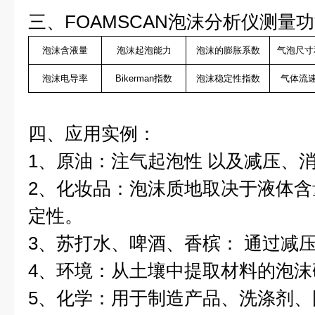
三、FOAMSCAN泡沫分析仪测量
泡沫含液量
泡沫起泡能力
泡沫的膨胀系数
气泡尺寸
泡沫电导率
Bikerman指数
泡沫稳定性指数
气体流速
四、应用实例：
1、原油：注气起泡性 以及减压、
2、化妆品：泡沫质地取决于液体
定性。
3、苏打水、啤酒、香槟： 通过减
4、环境：从土壤中提取材料的泡
5、化学：用于制造产品、洗涤剂