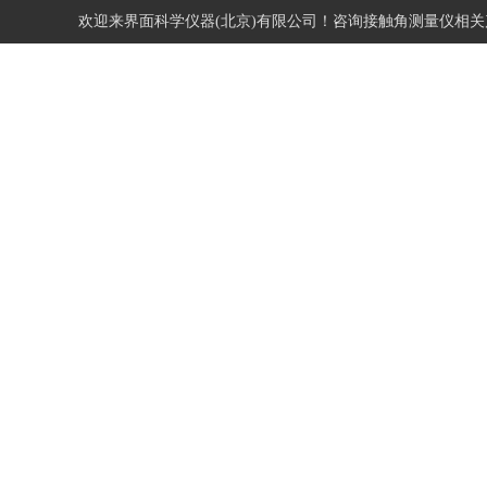
欢迎来界面科学仪器(北京)有限公司！咨询接触角测量仪相
网站首页
关于我们
产品