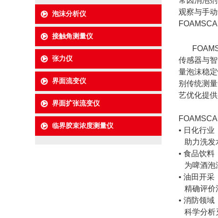
常因消泡剂
观察与手动
泡沫分析仪
FOAMS
接触角测量仪
FOAMS
张力仪
传感器与智
量泡沫稳定
界面流变仪
别传统测量
艺优化提供
界面扩张流变仪
FOAMS
临界胶束浓度测量仪
• 日化行业
助力洗发水
• 食品饮料
为啤酒泡
• 油田开采
精确评价
• 消防领域
科学分析