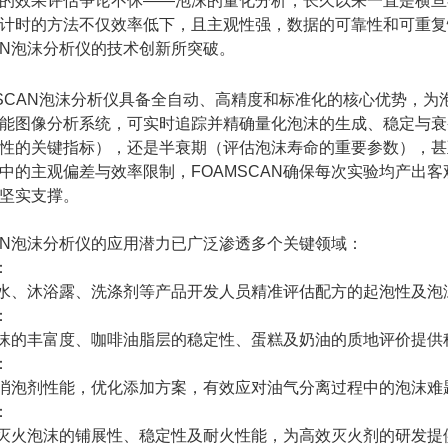
的效果评估争论不休——泡沫的量化分析，长久以来一直是横亘
计时的方法不仅效率低下，且主观性强，数据的可靠性和可重复
CAN泡沫分析仪的技术创新所突破。
CAN泡沫分析仪具备全自动、高精度和标准化的核心优势，为
能图像分析系统，可实时追踪并精确量化泡沫的生成、稳定与衰
性的关键指标），还是半衰期（评估泡沫寿命的重要参数），甚
中的主观偏差与效率限制，FOAMSCAN确保每次实验均产出
坚实支撑。
CAN泡沫分析仪的应用潜力已广泛渗透多个关键领域：
：
、沐浴露、洗涤剂等产品开发人员精准评估配方的起泡性及泡沫
：
沫的丰富度、咖啡油脂层的稳定性、蛋糕及奶油的质地评价提供
：
消泡剂性能，优化添加方案，有效应对油气分离过程中的泡沫难
：
灭火泡沫的铺展性、稳定性及耐火性能，为高效灭火剂的研发提