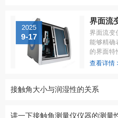
2025
界面流变
9-17
能够精确
的界面特
骤：1.
查看详情 
实验需求
括上升滴..
接触角大小与润湿性的关系
讲一下接触角测量仪仪器的测量