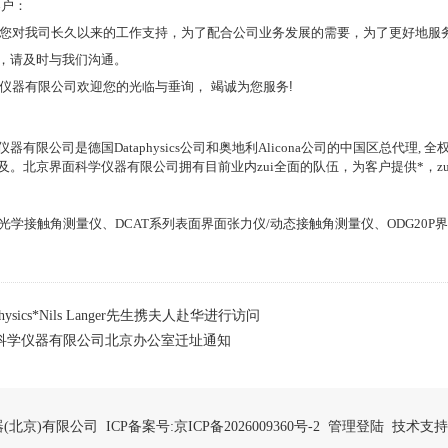
客户：
我司长久以来的工作支持，为了配合公司业务发展的需要，为了更好地服务客户
，请及时与我们沟通。
有限公司欢迎您的光临与垂询， 竭诚为您服务!
仪器有限公司是德国
Dataphysics
公司和奥地利
Alicona
公司的中国区总代理
,
全
及。北京
界面科学仪器有限公司拥有目前业内zui全面的队伍，为客户提供*，z
光学接触角测量仪、
DCAT
系列表面界面张力仪
/
动态接触角测量仪、
ODG20P
界
physics*Nils Langer先生携夫人赴华进行访问
科学仪器有限公司北京办公室迁址通知
仪器(北京)有限公司 ICP备案号:
京ICP备2026009360号-2
管理登陆
技术支持