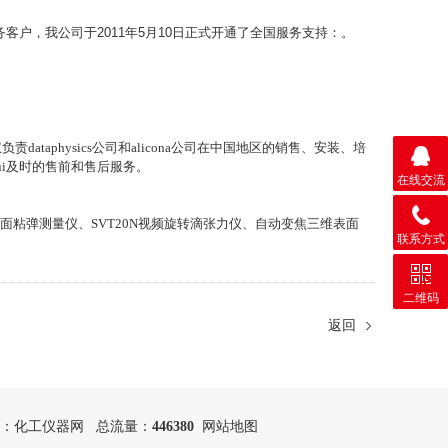
，我公司于2011年5月10日正式开通了全国服务支持：。
权负责
dataphysics
公司和
alicona
公司在中国地区的销售、安装、培
ui及时的售前和售后服务。
在线交流
面粘弹测量仪、
SVT20N
视频旋转滴张力仪、自动变焦三维表面
联系方式
二维码
返回
：
化工仪器网
总流量：
446380
网站地图