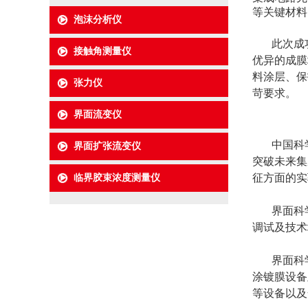
等关键材料
泡沫分析仪
此次成功交
接触角测量仪
优异的成膜
料涂层、保
张力仪
苛要求。
界面流变仪
中国科学
界面扩张流变仪
突破未来集
征方面的实
临界胶束浓度测量仪
界面科学仪
调试及技术
界面科学
涂镀膜设备
等设备以及